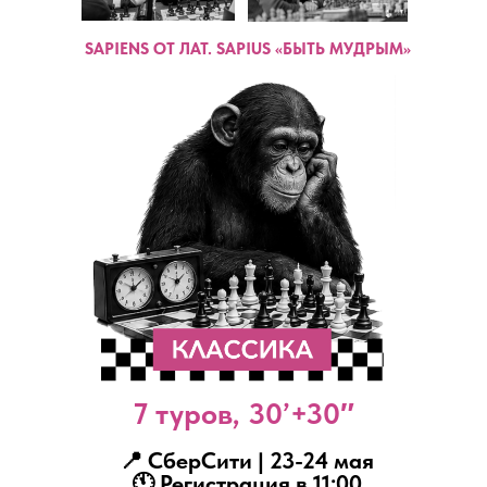
SAPIENS ОТ ЛАТ. SAPIUS «БЫТЬ МУДРЫМ»
7 туров, 30’+30″
📍 СберСити | 23-24 мая
🕚 Регистрация в 11:00