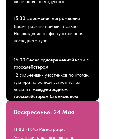
окончания предыдущего.
15:30 Церемония награждения
Время указано приблизительно.
Награждение по факту окончания
последнего тура.
16:00 Сеанс одновременной игры c
гроссмейстером
12 сильнейших участников по итогам
турнира по рапиду встретятся за
доской с
международным
гроссмейстером Станиславом
Новиковым
.
Воскресенье, 24 Мая
16:30 Aferparty в РиверСпейс
Всех участников ждет чай из
11:00 -11:45 Регистрация
самовара на берегу в атмосферном
Участники, опаздывающие на
месте на набережной Москва реки!