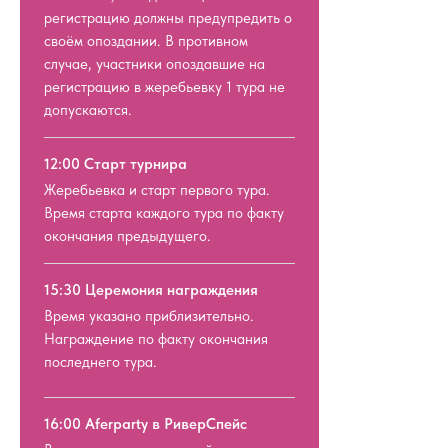
регистрацию должны предупредить о
Всех участников ждет чай из
своём опоздании. В противном
самовара на берегу в атмосферном
случае, участники опоздавшие на
месте на набережной Москва реки!
регистрацию в жеребьевку 1 тура не
допускаются.
12:00 Старт турнира
Жеребьевка и старт первого тура.
Время старта каждого тура по факту
окончания предыдущего.
15:30 Церемония награждения
Время указано приблизительно.
Награждение по факту окончания
последнего тура.
16:00 Aferparty в РиверСпейс